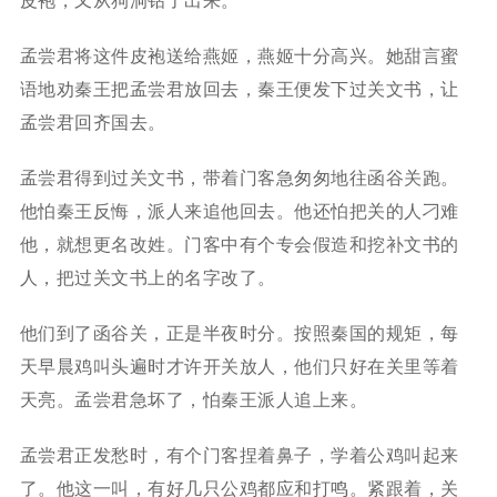
皮袍，又从狗洞钻了出来。
孟尝君将这件皮袍送给燕姬，燕姬十分高兴。她甜言蜜
语地劝秦王把孟尝君放回去，秦王便发下过关文书，让
孟尝君回齐国去。
孟尝君得到过关文书，带着门客急匆匆地往函谷关跑。
他怕秦王反悔，派人来追他回去。他还怕把关的人刁难
他，就想更名改姓。门客中有个专会假造和挖补文书的
人，把过关文书上的名字改了。
他们到了函谷关，正是半夜时分。按照秦国的规矩，每
天早晨鸡叫头遍时才许开关放人，他们只好在关里等着
天亮。孟尝君急坏了，怕秦王派人追上来。
孟尝君正发愁时，有个门客捏着鼻子，学着公鸡叫起来
了。他这一叫，有好几只公鸡都应和打鸣。紧跟着，关