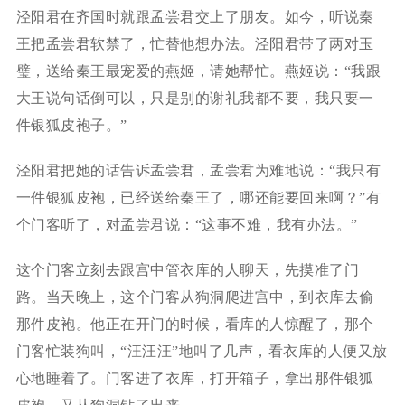
泾阳君在齐国时就跟孟尝君交上了朋友。如今，听说秦
王把孟尝君软禁了，忙替他想办法。泾阳君带了两对玉
璧，送给秦王最宠爱的燕姬，请她帮忙。燕姬说：“我跟
大王说句话倒可以，只是别的谢礼我都不要，我只要一
件银狐皮袍子。”
泾阳君把她的话告诉孟尝君，孟尝君为难地说：“我只有
一件银狐皮袍，已经送给秦王了，哪还能要回来啊？”有
个门客听了，对孟尝君说：“这事不难，我有办法。”
这个门客立刻去跟宫中管衣库的人聊天，先摸准了门
路。当天晚上，这个门客从狗洞爬进宫中，到衣库去偷
那件皮袍。他正在开门的时候，看库的人惊醒了，那个
门客忙装狗叫，“汪汪汪”地叫了几声，看衣库的人便又放
心地睡着了。门客进了衣库，打开箱子，拿出那件银狐