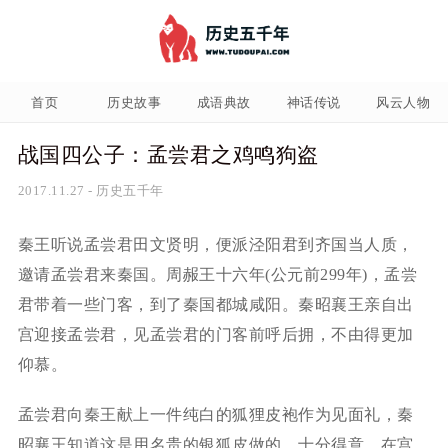
首页
历史故事
成语典故
神话传说
风云人物
战国四公子：孟尝君之鸡鸣狗盗
2017.11.27
-
历史五千年
秦王听说孟尝君田文贤明，便派泾阳君到齐国当人质，
邀请孟尝君来秦国。周赧王十六年(公元前299年)，孟尝
君带着一些门客，到了秦国都城咸阳。秦昭襄王亲自出
宫迎接孟尝君，见孟尝君的门客前呼后拥，不由得更加
仰慕。
孟尝君向秦王献上一件纯白的狐狸皮袍作为见面礼，秦
昭襄王知道这是用名贵的银狐皮做的，十分得意，在宫