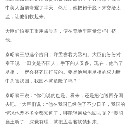
中美人面前夸耀了半天。然后，他把袍子脱下来交给太
监，让他们收起来。
大臣们怕秦王重用孟尝君，便在背地里商量怎样排挤
他。
秦昭襄王想选个吉日，拜孟尝君为丞相。大臣们纷纷对
秦王说：“田文是齐国人，手下的人又多。现在，他当了
丞相，一定会替齐国打算的。要是他利用丞相的权力暗
中为害我国，我国不就危险了吗？”
秦昭襄王说：“你们说的也是。看来，还是把他送回齐国
去吧。”大臣们说：“他在我国已经住了不少日子，我国的
情况他差不多全都知道了，哪能轻易放他回去呢？”秦昭
襄王听了，深觉有理，就把孟尝君软禁起来。