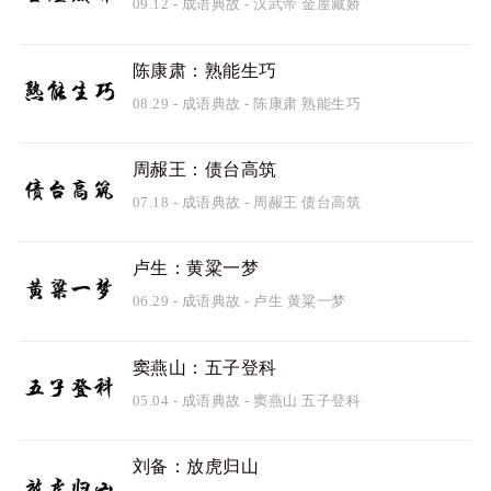
09.12
-
成语典故
-
汉武帝
金屋藏娇
陈康肃：熟能生巧
08.29
-
成语典故
-
陈康肃
熟能生巧
周赧王：债台高筑
07.18
-
成语典故
-
周赧王
债台高筑
卢生：黄粱一梦
06.29
-
成语典故
-
卢生
黄粱一梦
窦燕山：五子登科
05.04
-
成语典故
-
窦燕山
五子登科
刘备：放虎归山