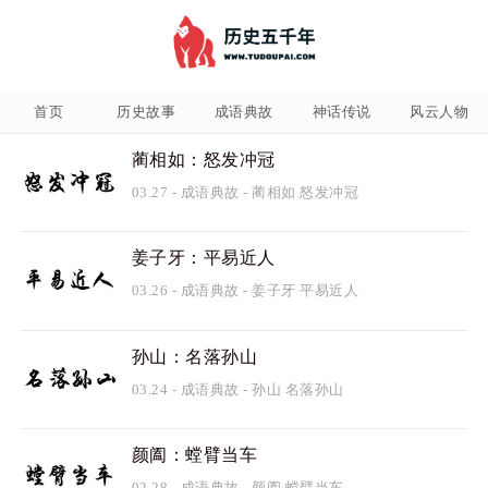
首页
历史故事
成语典故
神话传说
风云人物
蔺相如：怒发冲冠
03.27
-
成语典故
-
蔺相如
怒发冲冠
姜子牙：平易近人
03.26
-
成语典故
-
姜子牙
平易近人
孙山：名落孙山
03.24
-
成语典故
-
孙山
名落孙山
颜阖：螳臂当车
02.28
-
成语典故
-
颜阖
螳臂当车