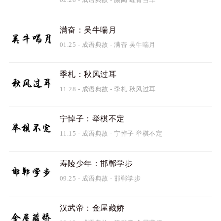
满奋：吴牛喘月
01.25
-
成语典故
-
满奋
吴牛喘月
季札：秋风过耳
11.28
-
成语典故
-
季札
秋风过耳
宁悼子：举棋不定
11.15
-
成语典故
-
宁悼子
举棋不定
寿陵少年：邯郸学步
09.25
-
成语典故
-
邯郸学步
汉武帝：金屋藏娇