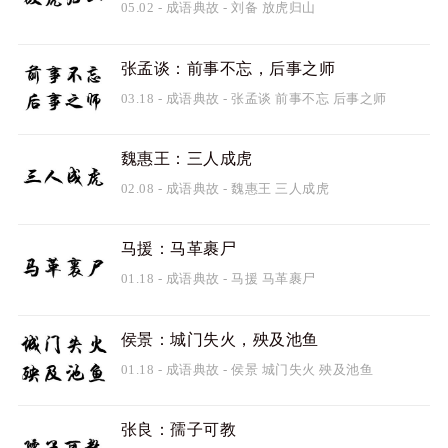
05.02
-
成语典故
-
刘备
放虎归山
张孟谈：前事不忘，后事之师
03.18
-
成语典故
-
张孟谈
前事不忘
后事之师
魏惠王：三人成虎
02.08
-
成语典故
-
魏惠王
三人成虎
马援：马革裹尸
01.18
-
成语典故
-
马援
马革裹尸
侯景：城门失火，殃及池鱼
01.18
-
成语典故
-
侯景
城门失火
殃及池鱼
张良：孺子可教