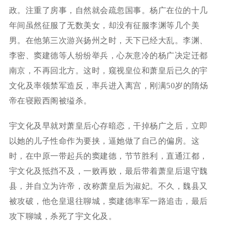
政。注重了房事，自然就会疏忽国事。杨广在位的十几
年间虽然征服了无数美女，却没有征服李渊等几个美
男。在他第三次游兴扬州之时，天下已经大乱。李渊、
李密、窦建德等人纷纷举兵，心灰意冷的杨广决定迁都
南京，不再回北方。这时，窥视皇位和萧皇后已久的宇
文化及率领禁军造反，率兵进入离宫，刚满50岁的隋炀
帝在寝殿西阁被缢杀。
宇文化及早就对萧皇后心存暗恋，干掉杨广之后，立即
以她的儿子性命作为要挟，逼她做了自己的偏房。这
时，在中原一带起兵的窦建德，节节胜利，直通江都，
宇文化及抵挡不及，一败再败，最后带着萧皇后退守魏
县，并自立为许帝，改称萧皇后为淑妃。不久，魏县又
被攻破，他仓皇退往聊城，窦建德率军一路追击，最后
攻下聊城，杀死了宇文化及。