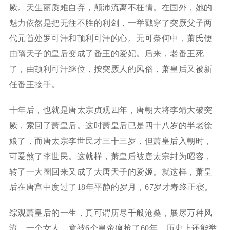
厥。天生丽质难自弃，颠沛流离不枉情。在国外，她的
魅力依然是把无往不胜的利剑，一举戳穿了突厥父子两
代元首处罗可汗和颉利可汗的心。无可奈何中，萧氏便
由隋天子的皇后变成了番王的爱妃。后来，老番王死
了，由颉利可汗继位，按突厥人的风俗，萧皇后又被新
任番王接手。
十年后，也就是唐太宗贞观四年，唐朝大将李靖大破突
厥，索回了萧皇后。这时萧皇后已是四十八岁的半老徐
娘了，而唐太宗李世民才三十三岁，但萧皇后入朝时，
可爱煞了李世民。这就样，萧皇后被唐太宗封为昭容，
转了一大圈回来又成了大唐天子的爱姬。就这样，萧皇
后在唐宫中度过了18年平静的岁月，67岁才寿终正寝。
综观萧皇后的一生，真可谓历尽千般沧桑，展尽万种风
流。一个女人，竟被6个皇帝疯抢了60年，历史上还能举