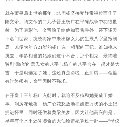
就在萧皇后出世的那年，北周杨坚接受静帝禅位而作了
隋文帝。隋文帝的二儿子晋王杨广在平陈战争中功绩显
赫，为了表彰他，文帝除了给他加官晋爵外，还下诏天
下名门世家，统统将家中未出嫁女儿的生辰八字呈报朝
庭，以便为年方21岁的杨广选一相配的王妃。谁知挑来
挑去，年龄相当的姑娘们这个不合，那个相克，最终唯
独刚满9岁的萧氏女的八字与杨广的八字合在一起才是大
吉，于是就选定了她，这还真是命啦，正所谓——命里
有时终须有，命里无时不强求。
在开皇十三年杨广入朝时，就迫不及待和她完成了婚
事。洞房花烛夜，杨广心花怒放地把娇羞万状的小王妃
拥进怀里，同时还做着黄梁美梦，因为让他高兴的是，
早年有个水平还算凑合的大仙给萧妃算过一卦——“母仪