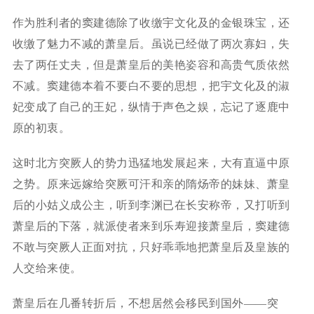
作为胜利者的窦建德除了收缴宇文化及的金银珠宝，还
收缴了魅力不减的萧皇后。虽说已经做了两次寡妇，失
去了两任丈夫，但是萧皇后的美艳姿容和高贵气质依然
不减。窦建德本着不要白不要的思想，把宇文化及的淑
妃变成了自己的王妃，纵情于声色之娱，忘记了逐鹿中
原的初衷。
这时北方突厥人的势力迅猛地发展起来，大有直逼中原
之势。原来远嫁给突厥可汗和亲的隋炀帝的妹妹、萧皇
后的小姑义成公主，听到李渊已在长安称帝，又打听到
萧皇后的下落，就派使者来到乐寿迎接萧皇后，窦建德
不敢与突厥人正面对抗，只好乖乖地把萧皇后及皇族的
人交给来使。
萧皇后在几番转折后，不想居然会移民到国外——突