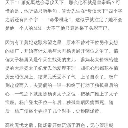
天下”！萧妃既然会母仪天下，那么他不就是皇帝吗？可
惜的是，他听话只听半句，算命先生在“母仪天下”四个字
之后还有四个字——“命带桃花”，这似乎就注定了她不会
是他一个人的MM，大不了他只算是采了头彩而已。
因为有了萧妃这颗希望之星，原本不曾对王位另作妄想
的杨广，开始有计划地与大哥杨勇展开储位之争了。偏
偏太子杨勇又是个天生找死的主儿，爹妈花大价钱给他
娶的大老婆太子妃元氏他爱理不理，却把心思都花在偏
房云昭仪身上。结果元氏受不了气，上吊自杀了。杨广
则趁虚而入，夫妻俩的一唱一和终于打动了独孤皇后的
心，一气之下就废除杨勇太子之位，把杨广推上了太子
宝座。杨广登太子位一年后，独孤皇后因病而死。随
后，杨广便逐个弄掉了几个对手，史称隋炀帝。
高枕无忧之后，隋炀帝开始沉溺于酒色，无心管理朝