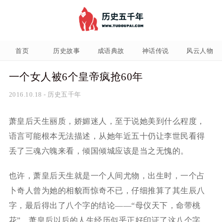
首页
历史故事
成语典故
神话传说
风云人物
一个女人被6个皇帝疯抢60年
2016.10.18
-
历史五千年
萧皇后天生丽质，娇媚迷人，至于说她美到什么程度，
语言可能根本无法描述，从她年近五十仍让李世民看得
丢了三魂六魄来看，倾国倾城应该是当之无愧的。
也许，萧皇后天生就是一个人间尤物，出生时，一个占
卜奇人曾为她的相貌而惊奇不已，仔细推算了其生辰八
字，最后得出了八个字的结论——“母仪天下，命带桃
花”。萧皇后以后的人生经历似乎正好印证了这八个字。