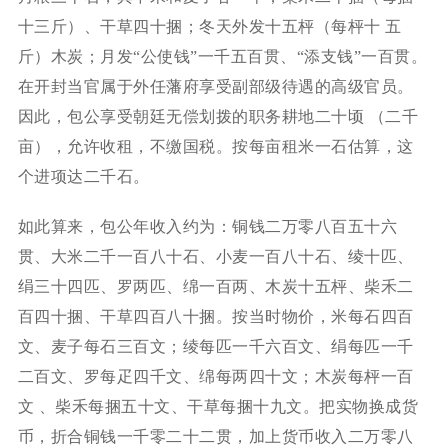
十三斤）、干草四十捆；冬天外发十五枰（每枰十 五
斤）木炭；月发“公使钱”一千五百贯、“添支钱”一百贯。
在开封当官属于外任藩府享受副部级待遇的高级官员。
因此，包公享受朝廷无偿划拨的职务耕地二十顷 （二千
亩），允许收租，不缴国税。按每亩租米一石估算，这
个进项达二千石。
如此算来，包公年收入约为：铜钱二万零八百五十六
贯、大米二千一百八十石、小麦一百八十石、绫十匹、
绢三十四匹、罗两匹、绵一百两、木炭十五枰、柴禾二
百四十捆、干草四百八十捆。按当时物价，米每石四百
文、麦子每石三百文；绫每匹一千六百文、绢每匹一千
二百文、罗每疋四千文、绵每两四十文；木炭每枰一百
文 、柴禾每捆五十文、干草每捆十九文。把实物换成货
币，折合铜钱一千零二十二贯，加上货币收入二万零八