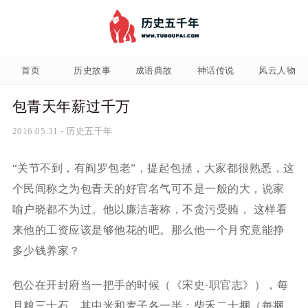
首页
历史故事
成语典故
神话传说
风云人物
包青天年薪过千万
2016.05.31
-
历史五千年
“关节不到，有阎罗包老”，提起包拯，大家都很熟悉，这
个民间称之为包青天的好官名气可不是一般的大，说家
喻户晓都不为过。他以廉洁著称，不贪污受贿， 这样看
来他的工资应该是够他花的吧。那么他一个月究竟能挣
多少钱养家？
包公在开封府当一把手的时候（《宋史·职官志》），每
月粮三十石，其中米和麦子各一半；柴禾二十捆（每捆