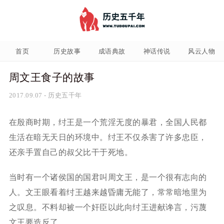
首页
历史故事
成语典故
神话传说
风云人物
周文王食子的故事
2017.09.07
-
历史五千年
在殷商时期，纣王是一个荒淫无度的暴君，全国人民都
生活在暗无天日的环境中。纣王不仅杀害了许多忠臣，
还亲手置自己的叔父比干于死地。
当时有一个诸侯国的国君叫周文王，是一个很有志向的
人。文王眼看着纣王越来越昏庸无能了，常常暗地里为
之叹息。不料却被一个奸臣以此向纣王进献谗言，污蔑
文王要造反了。