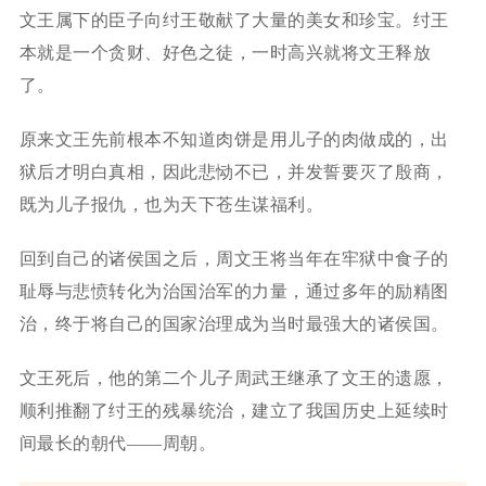
文王属下的臣子向纣王敬献了大量的美女和珍宝。纣王
本就是一个贪财、好色之徒，一时高兴就将文王释放
了。
原来文王先前根本不知道肉饼是用儿子的肉做成的，出
狱后才明白真相，因此悲恸不已，并发誓要灭了殷商，
既为儿子报仇，也为天下苍生谋福利。
回到自己的诸侯国之后，周文王将当年在牢狱中食子的
耻辱与悲愤转化为治国治军的力量，通过多年的励精图
治，终于将自己的国家治理成为当时最强大的诸侯国。
文王死后，他的第二个儿子周武王继承了文王的遗愿，
顺利推翻了纣王的残暴统治，建立了我国历史上延续时
间最长的朝代——周朝。