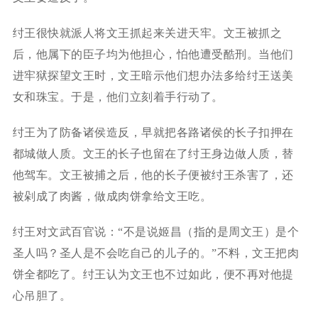
纣王很快就派人将文王抓起来关进天牢。文王被抓之
后，他属下的臣子均为他担心，怕他遭受酷刑。当他们
进牢狱探望文王时，文王暗示他们想办法多给纣王送美
女和珠宝。于是，他们立刻着手行动了。
纣王为了防备诸侯造反，早就把各路诸侯的长子扣押在
都城做人质。文王的长子也留在了纣王身边做人质，替
他驾车。文王被捕之后，他的长子便被纣王杀害了，还
被剁成了肉酱，做成肉饼拿给文王吃。
纣王对文武百官说：“不是说姬昌（指的是周文王）是个
圣人吗？圣人是不会吃自己的儿子的。”不料，文王把肉
饼全都吃了。纣王认为文王也不过如此，便不再对他提
心吊胆了。