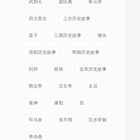
武则天
赵匡胤
朱元璋
四大美女
上古历史故事
孟子
三国历史故事
馒头
清朝历史故事
明朝历史故事
刘邦
慈禧
北宋历史故事
隋文帝
汉文帝
太后
蚕神
康熙
启
司马炎
东方朔
百步穿杨
养由基