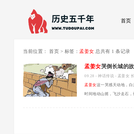
首页
当前位置：
首页
>
标签：
孟姜女
总共有 1 条记录
孟姜女
哭倒长城的
09.28
-
神话传说
-
孟姜女
孟姜女
这一哭感天动地，白
时间地动山摇，飞沙走石，