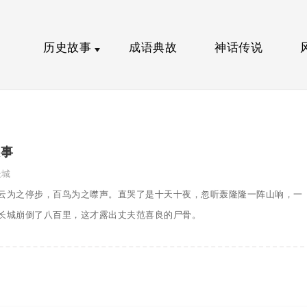
历史故事
成语典故
神话传说
故事
长城
云为之停步，百鸟为之噤声。直哭了是十天十夜，忽听轰隆隆一阵山响，一
长城崩倒了八百里，这才露出丈夫范喜良的尸骨。