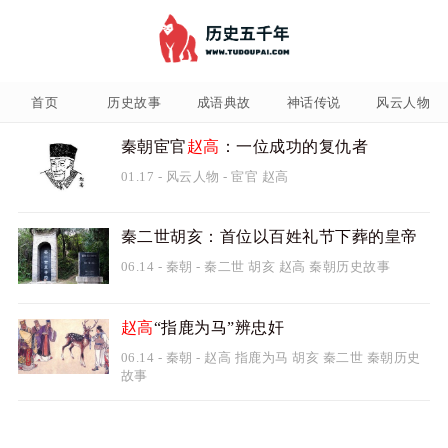
首页
历史故事
成语典故
神话传说
风云人物
秦朝宦官
赵高
：一位成功的复仇者
01.17
-
风云人物
-
宦官
赵高
秦二世胡亥：首位以百姓礼节下葬的皇帝
06.14
-
秦朝
-
秦二世
胡亥
赵高
秦朝历史故事
赵高
“指鹿为马”辨忠奸
06.14
-
秦朝
-
赵高
指鹿为马
胡亥
秦二世
秦朝历史
故事