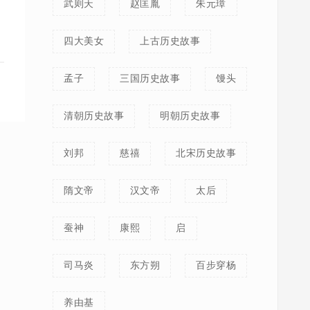
武则天
赵匡胤
朱元璋
四大美女
上古历史故事
孟子
三国历史故事
馒头
清朝历史故事
明朝历史故事
刘邦
慈禧
北宋历史故事
隋文帝
汉文帝
太后
蚕神
康熙
启
司马炎
东方朔
百步穿杨
养由基