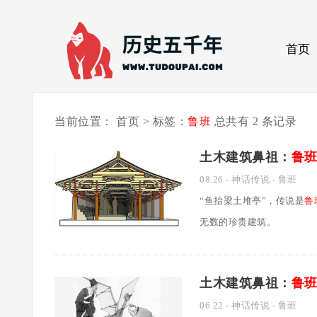
首页
当前位置：
首页
>
标签：
鲁班
总共有 2 条记录
土木建筑鼻祖：
鲁
08.26
-
神话传说
-
鲁班
“鱼抬梁土堆亭”，传说是
鲁
无数的珍贵建筑。
土木建筑鼻祖：
鲁
06.22
-
神话传说
-
鲁班