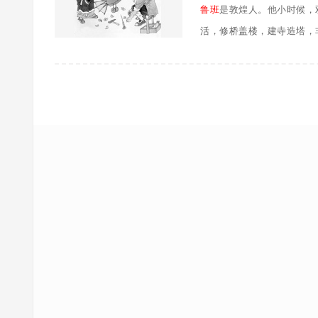
鲁班
是敦煌人。他小时候，
活，修桥盖楼，建寺造塔，