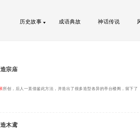
历史故事
成语典故
神话传说
班
造宗庙
班
所创，后人一直借鉴此方法，并造出了很多造型各异的亭台楼阁，留下了
班
造木鸢