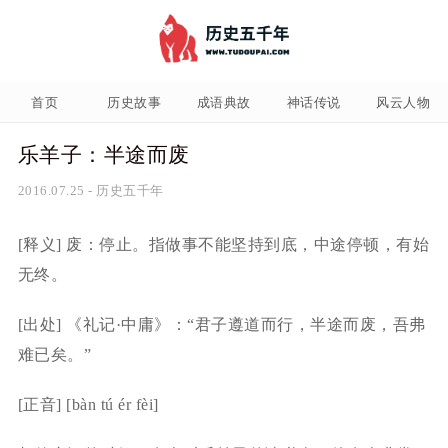
首页
历史故事
成语典故
神话传说
风云人物
乐羊子：半途而废
2016.07.25
-
历史五千年
[释义] 废：停止。指做事不能坚持到底，中途停顿，有始
无终。
[出处] 《礼记·中庸》：“君子遵道而行，半途而废，吾弗
难已矣。”
[正音] [bàn tú ér fèi]