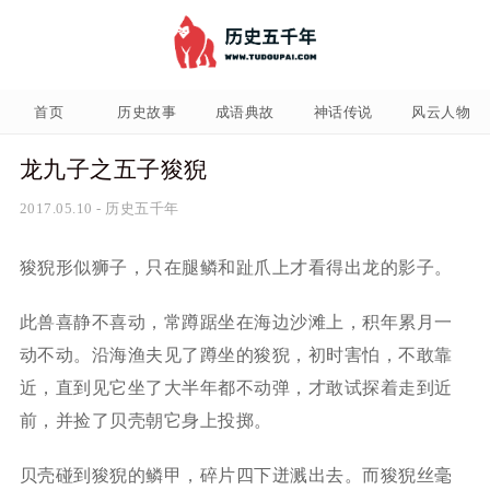
首页
历史故事
成语典故
神话传说
风云人物
龙九子之五子狻猊
2017.05.10
-
历史五千年
狻猊形似狮子，只在腿鳞和趾爪上才看得出龙的影子。
此兽喜静不喜动，常蹲踞坐在海边沙滩上，积年累月一
动不动。沿海渔夫见了蹲坐的狻猊，初时害怕，不敢靠
近，直到见它坐了大半年都不动弹，才敢试探着走到近
前，并捡了贝壳朝它身上投掷。
贝壳碰到狻猊的鳞甲，碎片四下迸溅出去。而狻猊丝毫