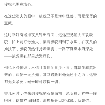
狻猊包围在垓心。
在这些渔夫的眼中，狻猊已不是海中怪兽，而是无尽的
宝藏。
这时幸好有巡海夜叉冒出海面，远远望见渔夫围攻狻
猊，忙上前打散渔夫，架着狻猊回到了水里，在夜叉的
搀扶下，狻猊仍然保持着坐姿，一路下沉至水府深处
——狻猊坐在那里接受疗伤。
倒也不必惊讶，不信且看世间多少正果，都是坐着熬出
来的，即便一无所知，甚或遇险时毫无还手之力，这些
都无关紧要，端坐即可获得一切。
曾几何时，你来到狻猊的石像面前，忽听得元神中一阵
咆哮，仿佛神谕降临，那狻猊开口对你说：我是你。