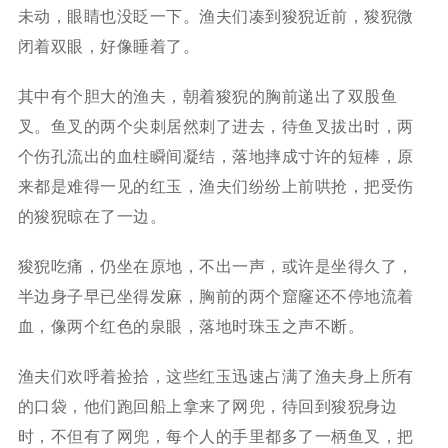
未动，眼睛也没眨一下。渔夫们凑到狻猊近前，狻猊微
闭着双眼，好像睡着了。
其中有个胆大的渔夫，朝着狻猊的胸前递出了双股鱼
叉。鱼叉的两个尖刺居然刺了进去，待鱼叉拔出时，两
个伤孔流出的血柱瞬间凝结，落地摔成寸许的短棒，原
来都是难得一见的红玉，渔夫们纷纷上前哄抢，把受伤
的狻猊晾在了一边。
狻猊吃痛，仍坐在原地，不出一声，或许是坐得久了，
半边身子早已坐得发麻，胸前的两个窟窿还不停地流着
血，像两个红色的泉眼，落地时珠玉之声不断。
渔夫们欢呼着捡拾，这些红玉迅速占满了渔夫身上所有
的口袋，他们跑回船上拿来了网兜，待回到狻猊身边
时，不但有了网兜，每个人的手里都多了一柄鱼叉，把