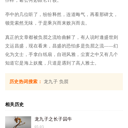
作样，诸公何必跟它计较。”
亭中的几位听了，纷纷释然，连道晦气，再看那碑文，
顿觉索然无味，于是乘兴而来败兴而去。
真正的文章都被负屃之流给曲解了，有人说时逢盛世则
文运昌盛，现在看来，昌盛的恐怕多是负屃之流——幻
化为文士，手拿白纸扇，自诩风雅，尘寰之中又有几个
知道它是海上妖魔，只道是遇到了高人雅士。
历史热词搜索：
龙九子
负屃
相关历史
龙九子之长子囚牛
05.05