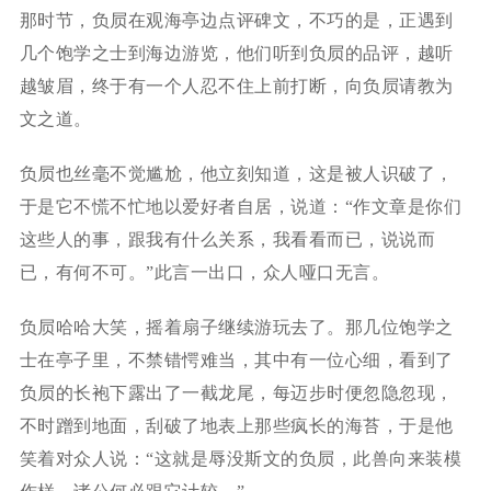
那时节，负屃在观海亭边点评碑文，不巧的是，正遇到
几个饱学之士到海边游览，他们听到负屃的品评，越听
越皱眉，终于有一个人忍不住上前打断，向负屃请教为
文之道。
负屃也丝毫不觉尴尬，他立刻知道，这是被人识破了，
于是它不慌不忙地以爱好者自居，说道：“作文章是你们
这些人的事，跟我有什么关系，我看看而已，说说而
已，有何不可。”此言一出口，众人哑口无言。
负屃哈哈大笑，摇着扇子继续游玩去了。那几位饱学之
士在亭子里，不禁错愕难当，其中有一位心细，看到了
负屃的长袍下露出了一截龙尾，每迈步时便忽隐忽现，
不时蹭到地面，刮破了地表上那些疯长的海苔，于是他
笑着对众人说：“这就是辱没斯文的负屃，此兽向来装模