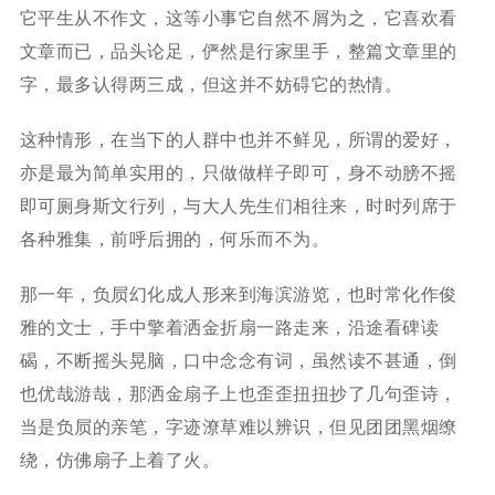
它平生从不作文，这等小事它自然不屑为之，它喜欢看
文章而已，品头论足，俨然是行家里手，整篇文章里的
字，最多认得两三成，但这并不妨碍它的热情。
这种情形，在当下的人群中也并不鲜见，所谓的爱好，
亦是最为简单实用的，只做做样子即可，身不动膀不摇
即可厕身斯文行列，与大人先生们相往来，时时列席于
各种雅集，前呼后拥的，何乐而不为。
那一年，负屃幻化成人形来到海滨游览，也时常化作俊
雅的文士，手中擎着洒金折扇一路走来，沿途看碑读
碣，不断摇头晃脑，口中念念有词，虽然读不甚通，倒
也优哉游哉，那洒金扇子上也歪歪扭扭抄了几句歪诗，
当是负屃的亲笔，字迹潦草难以辨识，但见团团黑烟缭
绕，仿佛扇子上着了火。