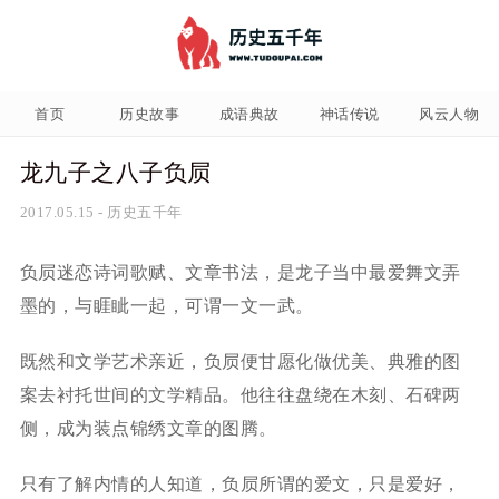
首页
历史故事
成语典故
神话传说
风云人物
龙九子之八子负屃
2017.05.15
-
历史五千年
负屃迷恋诗词歌赋、文章书法，是龙子当中最爱舞文弄
墨的，与睚眦一起，可谓一文一武。
既然和文学艺术亲近，负屃便甘愿化做优美、典雅的图
案去衬托世间的文学精品。他往往盘绕在木刻、石碑两
侧，成为装点锦绣文章的图腾。
只有了解内情的人知道，负屃所谓的爱文，只是爱好，