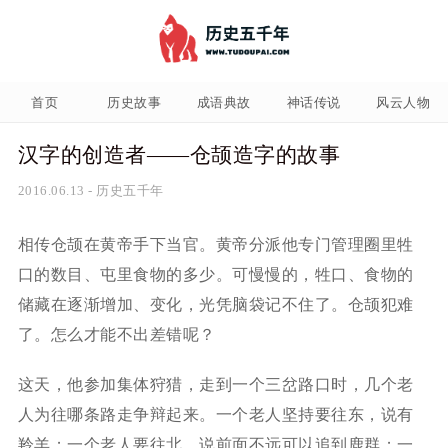
首页
历史故事
成语典故
神话传说
风云人物
汉字的创造者——仓颉造字的故事
2016.06.13
-
历史五千年
相传仓颉在黄帝手下当官。黄帝分派他专门管理圈里牲
口的数目、屯里食物的多少。可慢慢的，牲口、食物的
储藏在逐渐增加、变化，光凭脑袋记不住了。仓颉犯难
了。怎么才能不出差错呢？
这天，他参加集体狩猎，走到一个三岔路口时，几个老
人为往哪条路走争辩起来。一个老人坚持要往东，说有
羚羊；一个老人要往北，说前面不远可以追到鹿群；一