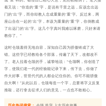
成“鱼”样的。都怪自己粗心大意，竟然教颠倒了。老人接
着又说：“你造的‘重’字，是说有千里之远，应该念出远
门的‘出’字，而你却教人念成重量的‘重’字。反过来，两
座山合在一起的‘出’字，本该为重量的‘重’字，你倒教成
了出远门的‘出’字。这几个字真叫我难以琢磨，只好来请
教你了。”
这时仓颉羞得无地自容，深知自己因为骄傲铸成了大
错。这些字已经教给各个部落，传遍了天下，改都改不
了。老人拉着仓颉的手，诚挚地说：“仓颉啊，你创造了
字，使我们老一代的经验能记录下来，传下去，你做了
件大好事，世世代代的人都会记住你的。你可不能骄傲
自大啊！”从此以后，仓颉每造一个字，总要将字义反复
推敲，还行拿去征求人们的意见，一点也不敢粗心。
历史热词搜索：
仓颉
造字
上古历史故事