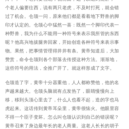
个老人偏要往西，说有两只老虎，不及时打死，就会错
过了机会。仓颉一问，原来他们都是看着地下野兽的脚
印才认定的。仓颉心中猛然一喜：既然一个脚印代表一
种野兽，我为什么不能用一种符号来表示我所管的东西
呢？他高兴地拔腿奔回家，开始创造各种符号来表示事
物。果然，把事情管理得井井有条。黄帝知道后，大加
赞赏，命令仓颉到各个部落去传授这种方法。渐渐地，
这些符号的用法，全推广开了。就这样形成了文字。
仓颉造了字，黄帝十分器重他，人人都称赞他，他的名
声越来越大。仓颉头脑就有点发热了，眼睛慢慢向上
移，移到头顶心里去了，什么人也看不起，造的字也马
虎起来。这话传到黄帝耳朵里，黄帝很恼火。他眼里容
不得一个臣子变坏。怎么叫仓颉认识到自己的错误呢？
黄帝召来了身边最年长的老人商量。这老人长长的胡子