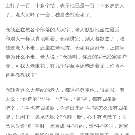
上打了一百二十多个结，表示他已是一百二十多岁的人
了。老人沉吟了一会，独自去找仓颉了。
仓颉正在教各个部落的人识字，老人默默地坐在最后，
和别人一样认真地听着。仓颉讲完，别人都散去了，唯
独这老人不走，还坐在老地方。仓颉有点好奇，上前问
他为什么不走。老人说：“仓颉啊，你造的字已经家喻户
晓，可我人老眼花，有几个字至今还糊涂着呢，你肯不
肯再教教我？”
仓颉看这么大年纪的老人，都这样尊重他，很高兴。老
人说：“你造的‘马’字，‘驴’字，‘骡’字，都有四条腿
吧？，而牛也有四条腿，你造出来的‘牛’字怎么没有四条
腿，只剩下一条尾巴呢？”仓颉一听，心里有点慌了：自
己原先造“鱼”字时，是写成“牛”样的，造“牛”字时，是写