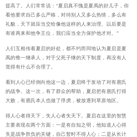
提高了。人们常常说：“夏启真不愧是夏禹的好儿子，你
看他要求自己多么严格，对待别人又多么热情，多么有
礼貌，天下就应当交给像他这样的人来治理。以后要是
有谁再来和他争王位，我们应当全力保护他才对。”
人们互相传着夏启的好处，都不约而同地认为夏启是夏
禹的惟一继承人，对于父死子继的天下制度，再没有人
觉得有什么不合理了。
看到人心已经倒向他这一边，夏启终于发动了对有扈氏
的战争。这一次，有了群众的帮助，夏启把有扈氏打得
大败，有扈氏本人也做了俘虏，被放逐到草原地区。
得人心者得天下，失人心者失天下。夏启在这里的智慧
主要表现在两个方面：一是有自知之明，他知道人心得
失是战争胜负的关键，自己暂时不得人心；二是从长计