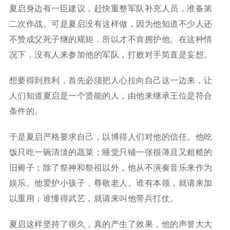
夏启身边有一臣建议，赶快重整军队补充人员，准备第
二次作战。可是夏启没有这样做，因为他知道不少人还
不赞成父死子继的规矩，所以才不肯拥护他。在这种情
况下，没有人来参加他的军队，打败对手简直是妄想。
想要得到胜利，首先必须把人心拉向自己这一边来，让
人们知道夏启是一个贤能的人，由他来继承王位是符合
条件的。
于是夏启严格要求自己，以博得人们对他的信任。他吃
饭只吃一碗清淡的蔬菜；睡觉只铺一张很薄且又粗糙的
旧褥子；除了祭神和祭祖以外，他从不演奏音乐来作为
娱乐。他爱护小孩子，尊敬老人。谁有本领，就请来加
以重用；谁懂得武艺，就请来叫他带兵打仗。
夏启这样坚持了很久，真的产生了效果，他的声誉大大