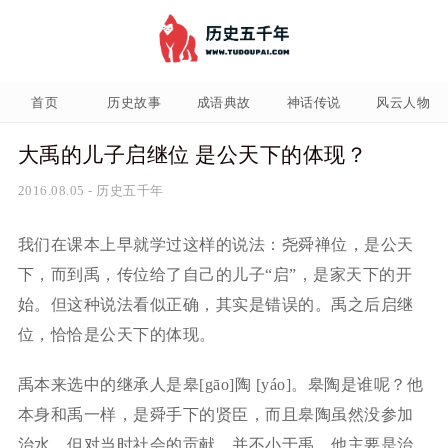
首页
历史故事
成语典故
神话传说
风云人物
大禹的儿子启继位 是公天下的体现？
2016.08.05
-
历史五千年
我们在课本上早就学过这样的说法：尧舜禅位，是公天
下，而到禹，传位给了自己的儿子“启”，是家天下的开
始。但这种说法看似正确，其实是错误的。禹之后启继
位，恰恰是公天下的体现。
禹本来选中的继承人是皋[gāo]陶 [yáo]。皋陶是谁呢？他
本身和禹一样，是舜手下的贤臣，而且皋陶虽然没参加
治水，但对当时社会的贡献，并不小于禹，他主要是治