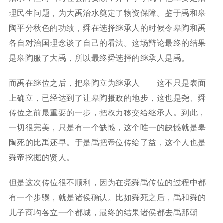
理民生问题，为大禹治水奠定了物资保障。鉴于禹和皋
陶平分秋色的功绩，舜在选择继承人的时候令皋陶和禹
各自对治国理念谈了自己的看法。这场辩论最终的结果
是皋陶服了大禹，所以最终舜选择的继承人是禹。
而禹在继位之后，把皋陶立为继承人——这不只是表面
上确立，已经达到了让皋陶摄政的地步，这也是尧、舜
传位之前最重要的一步，把权力移交给继承人。到此，
一切很完美，只是有一个缺憾，这个唯一的缺憾就是皋
陶死的比禹还早。于是禹把帝位传给了益，这个人也是
舜帝挖掘的贤人。
但是这次传位很不顺利，因为在尧舜禹传位的过程中都
有一个步骤，就是诸侯确认。比如舜死之后，禹和舜的
儿子商均各立一个都城，最终的结果诸侯都去禹那朝