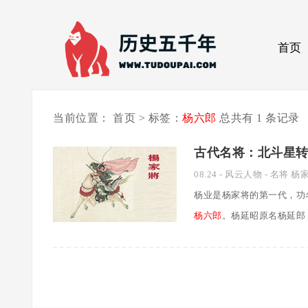
首页
当前位置：
首页
>
标签：
杨六郎
总共有 1 条记录
古代名将：北斗星
08.24
-
风云人物
-
名将
杨
杨业是杨家将的第一代，功
杨六郎
。杨延昭原名杨延郎