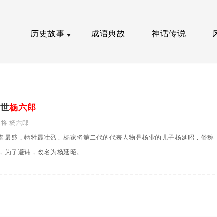
历史故事
成语典故
神话传说
转世
杨六郎
家将
杨六郎
名最盛，牺牲最壮烈。杨家将第二代的代表人物是杨业的儿子杨延昭，俗称
，为了避讳，改名为杨延昭。