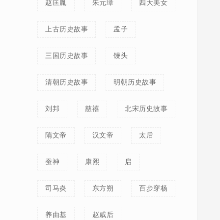
赵匡胤
朱元璋
四大美女
上古历史故事
孟子
三国历史故事
馒头
清朝历史故事
明朝历史故事
刘邦
慈禧
北宋历史故事
隋文帝
汉文帝
太后
蚕神
康熙
启
司马炎
东方朔
百步穿杨
养由基
赵威后