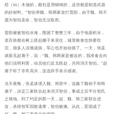
楛（hù）木做的，殿柱是用铜铸的，这些都是制造武器
的好材料。”智伯率魏、韩两家攻打晋阳，由于魏、韩不
愿为智伯卖命，智伯无法取胜。
晋阳被被智伯水淹，围困了整整三年，由于地面积水，
老百姓都在树上搭起棚子来居住，城里粮食也快要吃
完，很多人冻饿成病，军心也开始动摇了。一天，张孟
谈面见赵襄子，说：“魏、韩两家是被迫的，我准备去向
他们说明利害，动员他们反戈联赵，共同消灭智伯。”赵
襄子听了非常高兴，连连拱手表示感谢。
当天夜晚，张孟谈潜入魏、韩营中，说服了魏桓子和韩
康子，决定三家联合起来消灭智伯，事成之后平分智氏
之领地。到了约定的那一天，赵、魏、韩三家联合进
攻，杀得智军四散逃窜，智伯被擒。从此，晋国成了