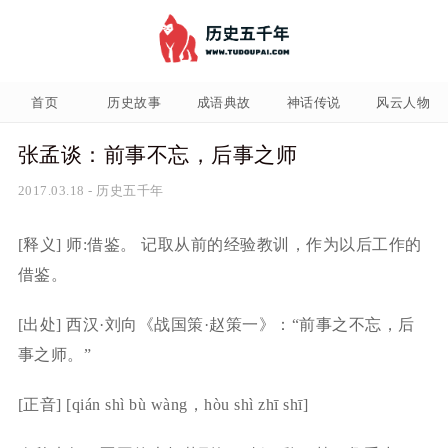
首页
历史故事
成语典故
神话传说
风云人物
张孟谈：前事不忘，后事之师
2017.03.18
-
历史五千年
[释义] 师:借鉴。 记取从前的经验教训，作为以后工作的
借鉴。
[出处] 西汉·刘向《战国策·赵策一》：“前事之不忘，后
事之师。”
[正音] [qián shì bù wàng，hòu shì zhī shī]