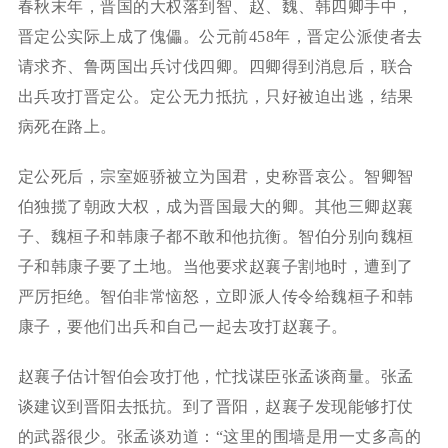
春秋末年，晋国的大权落到智、赵、魏、韩四卿手中，
晋定公实际上成了傀儡。公元前458年，晋定公派使者去
请求齐、鲁两国出兵讨伐四卿。四卿得到消息后，联合
出兵攻打晋定公。定公无力抵抗，只好被迫出逃，结果
病死在路上。
定公死后，宗室姬骄被立为国君，史称晋哀公。智卿智
伯独揽了朝政大权，成为晋国最大的卿。其他三卿赵襄
子、魏桓子和韩康子都不敢和他抗衡。智伯分别向魏桓
子和韩康子要了土地。当他要求赵襄子割地时，遭到了
严厉拒绝。智伯非常恼怒，立即派人传令给魏桓子和韩
康子，要他们出兵和自己一起去攻打赵襄子。
赵襄子估计智伯会攻打他，忙找谋臣张孟谈商量。张孟
谈建议到晋阳去抵抗。到了晋阳，赵襄子发现能够打仗
的武器很少。张孟谈劝道：“这里的围墙是用一丈多高的