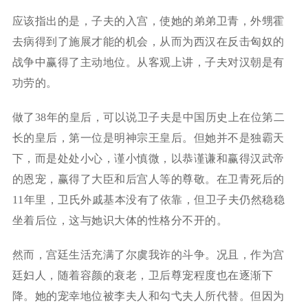
应该指出的是，子夫的入宫，使她的弟弟卫青，外甥霍
去病得到了施展才能的机会，从而为西汉在反击匈奴的
战争中赢得了主动地位。从客观上讲，子夫对汉朝是有
功劳的。
做了38年的皇后，可以说卫子夫是中国历史上在位第二
长的皇后，第一位是明神宗王皇后。但她并不是独霸天
下，而是处处小心，谨小慎微，以恭谨谦和赢得汉武帝
的恩宠，赢得了大臣和后宫人等的尊敬。在卫青死后的
11年里，卫氏外戚基本没有了依靠，但卫子夫仍然稳稳
坐着后位，这与她识大体的性格分不开的。
然而，宫廷生活充满了尔虞我诈的斗争。况且，作为宫
廷妇人，随着容颜的衰老，卫后尊宠程度也在逐渐下
降。她的宠幸地位被李夫人和勾弋夫人所代替。但因为