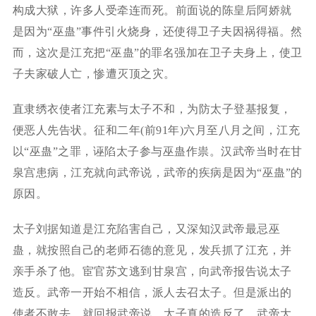
构成大狱，许多人受牵连而死。前面说的陈皇后阿娇就
是因为“巫蛊”事件引火烧身，还使得卫子夫因祸得福。然
而，这次是江充把“巫蛊”的罪名强加在卫子夫身上，使卫
子夫家破人亡，惨遭灭顶之灾。
直隶绣衣使者江充素与太子不和，为防太子登基报复，
便恶人先告状。征和二年(前91年)六月至八月之间，江充
以“巫蛊”之罪，诬陷太子参与巫蛊作祟。汉武帝当时在甘
泉宫患病，江充就向武帝说，武帝的疾病是因为“巫蛊”的
原因。
太子刘据知道是江充陷害自己，又深知汉武帝最忌巫
蛊，就按照自己的老师石德的意见，发兵抓了江充，并
亲手杀了他。宦官苏文逃到甘泉宫，向武帝报告说太子
造反。武帝一开始不相信，派人去召太子。但是派出的
使者不敢去，就回报武帝说，太子真的造反了。武帝大