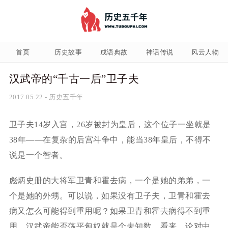
首页
历史故事
成语典故
神话传说
风云人物
汉武帝的“千古一后”卫子夫
2017.05.22
-
历史五千年
卫子夫14岁入宫，26岁被封为皇后，这个位子一坐就是
38年——在复杂的后宫斗争中，能当38年皇后，不得不
说是一个智者。
彪炳史册的大将军卫青和霍去病，一个是她的弟弟，一
个是她的外甥。可以说，如果没有卫子夫，卫青和霍去
病又怎么可能得到重用呢？如果卫青和霍去病得不到重
用，汉武帝能否荡平匈奴就是个未知数。看来，论对中