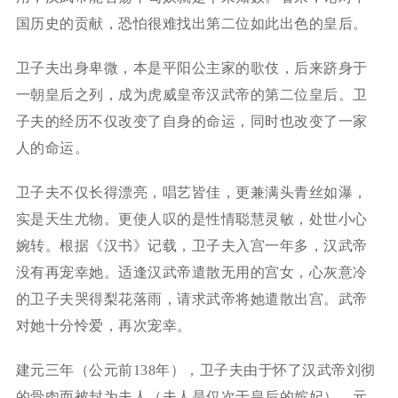
国历史的贡献，恐怕很难找出第二位如此出色的皇后。
卫子夫出身卑微，本是平阳公主家的歌伎，后来跻身于
一朝皇后之列，成为虎威皇帝汉武帝的第二位皇后。卫
子夫的经历不仅改变了自身的命运，同时也改变了一家
人的命运。
卫子夫不仅长得漂亮，唱艺皆佳，更兼满头青丝如瀑，
实是天生尤物。更使人叹的是性情聪慧灵敏，处世小心
婉转。根据《汉书》记载，卫子夫入宫一年多，汉武帝
没有再宠幸她。适逢汉武帝遣散无用的宫女，心灰意冷
的卫子夫哭得梨花落雨，请求武帝将她遣散出宫。武帝
对她十分怜爱，再次宠幸。
建元三年（公元前138年），卫子夫由于怀了汉武帝刘彻
的骨肉而被封为夫人（夫人是仅次于皇后的嫔妃）。元