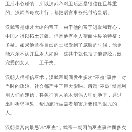
卫后小心谨慎，所以汉武帝对卫后还是很信任且尊重
的。汉武帝每次出行，都把后宫事务托付给皇后。
汉武帝是雄才大略的帝王，由于他的富于进取和野心，
中国才得以拓土开疆。但是他有令人望而生畏的特征：
多疑。如果他觉得自己的王权受到了威胁的时候，他更
能六亲不认并且杀人如麻，这其中就包括了他曾经万般
宠爱的女人——卫子夫。
汉朝人很相信巫术，汉武帝期间发生多次“巫蛊”事件，对
当时的政治、社会都产生了巨大影响。所谓“巫蛊”就是利
用人们的迷信，将象征真人的木制偶人埋到地下，通过
巫师祈求神鬼，帮助施行巫蛊者加害所要憎恶诅咒的
人。
汉朝皇宫内最忌讳“巫蛊”，武帝一朝因为巫蛊事件而多次