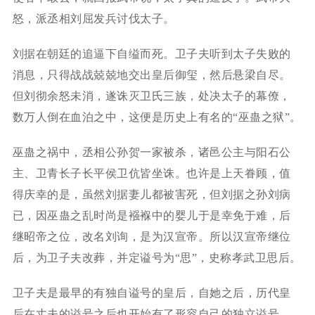
怒，派丞相刘屈发兵讨伐太子。
刘据在朝廷的追逼下自缢而死。卫子夫听到太子失败的
消息，只得战战兢兢地交出皇后御玺，然后悬梁自尽。
但刘彻余怒未消，遂诛灭卫氏三族，处决太子的幕僚，
数万人倒在血泊之中，这便是历史上有名的“巫蛊之狱”。
巫蛊之祸中，丞相公孙贺一家被杀，诸邑公主与阳石公
主、卫青长子长平侯卫伉皆坐诛。也许是上天眷顾，值
得庆幸的是，虽然刘据妻儿都被害死，但刘据之孙刘病
已，因巫蛊之乱时尚是襁褓中的婴儿于是幸免于难，后
继昭帝之位，改名刘询，是为汉宣帝。所以汉宣帝继位
后，为卫子夫改葬，并定谥号为“思”，史称孝武卫思后。
卫子夫是最早的有独自谥号的皇后，自她之后，历代皇
后在丈夫的谥号之后也开始有了形容自己的独立谥号。