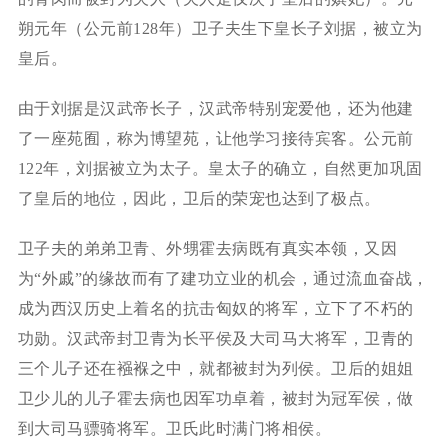
朔元年（公元前128年）卫子夫生下皇长子刘据，被立为
皇后。
由于刘据是汉武帝长子，汉武帝特别宠爱他，还为他建
了一座苑囿，称为博望苑，让他学习接待宾客。公元前
122年，刘据被立为太子。皇太子的确立，自然更加巩固
了皇后的地位，因此，卫后的荣宠也达到了极点。
卫子夫的弟弟卫青、外甥霍去病既有真实本领，又因
为“外戚”的缘故而有了建功立业的机会，通过流血奋战，
成为西汉历史上着名的抗击匈奴的将军，立下了不朽的
功勋。汉武帝封卫青为长平侯及大司马大将军，卫青的
三个儿子还在襁褓之中，就都被封为列侯。卫后的姐姐
卫少儿的儿子霍去病也因军功卓着，被封为冠军侯，做
到大司马骠骑将军。卫氏此时满门将相侯。