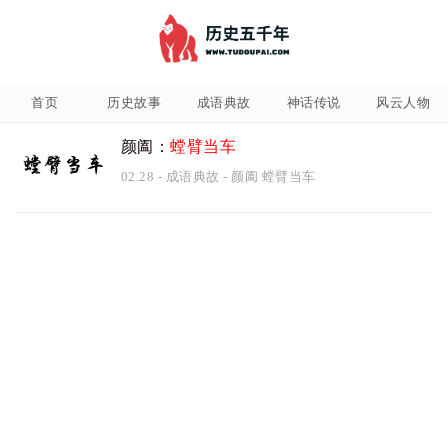
首页
历史故事
成语典故
神话传说
风云人物
颜阖：
螳臂当车
02.28
-
成语典故
-
颜阖
螳臂当车