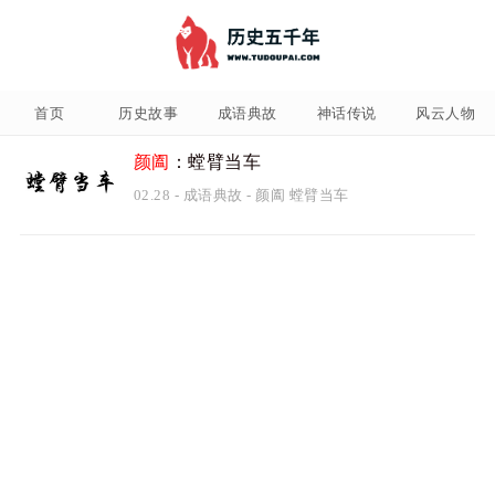
首页
历史故事
成语典故
神话传说
风云人物
颜阖
：螳臂当车
02.28
-
成语典故
-
颜阖
螳臂当车